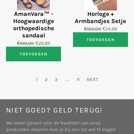
AmanVara™️ -
Horloge +
Hoogwaardige
Armbandjes Setje
orthopedische
€100,00
€24,99
sandaal
TOEVOEGEN
€100,00
€29,99
TOEVOEGEN
1
2
3
…
11
NEXT
NIET GOED? GELD TERUG!
We staan garant voor de kwaliteit van onze
producten, daarom kun je bij ons tot wel 14 dagen