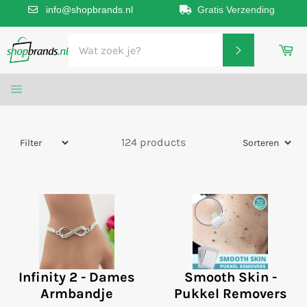
info@shopbrands.nl
Gratis Verzending
Meteen
Wi
naar
ZOEKEN
de
inhoud
SITENAVIGATIE
124 products
Infinity 2 - Dames
Smooth Skin -
Armbandje
Pukkel Removers