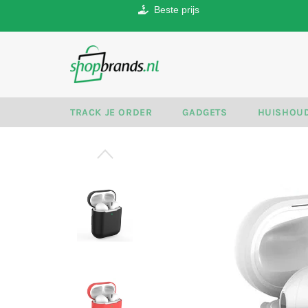
Beste prijs
Meteen
naar
de
inhoud
TRACK JE ORDER
GADGETS
HUISHOU