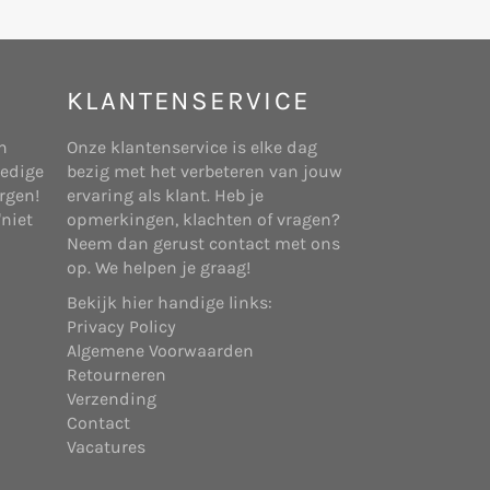
ragen te verwerken en uw verzoeken te
 die van een derde partij. Wij zullen deze
KLANTENSERVICE
j onze diensten hierop kunnen
n
Onze klantenservice is elke dag
ledige
bezig met het verbeteren van jouw
rgen!
ervaring als klant. Heb je
 de website te helpen analyseren hoe
"niet
opmerkingen, klachten of vragen?
 bijbehorende subdomeinen.
bsite kan worden overgebracht naar eigen
Neem dan gerust contact met ons
om bij te houden hoe u de website
op. We helpen je graag!
etrekking tot website-activiteit en
Bekijk hier handige links:
Privacy Policy
registreerd bij de Kamer van Koophandel
Algemene Voorwaarden
chreven in dit privacybeleid tenzij we
Retourneren
Verzending
Contact
Vacatures
en ten behoeve van onze webwinkel.