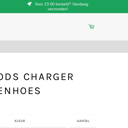
Voor 23:00 besteld? Vandaag
verzonden!
Winkelwagen
N
ODS CHARGER
ENHOES
KLEUR
AANTAL