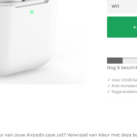
A
Nog 6 beschik
✓
Voor 23:00 be
✓
Niet tevreden
✓
Gegarandeerd 
eur van jouw Airpods case zat? Verwissel van kleur met deze b