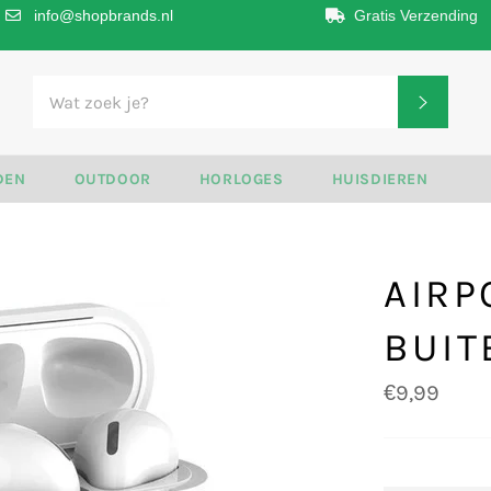
info@shopbrands.nl
Gratis Verzending
ZOEKE
DEN
OUTDOOR
HORLOGES
HUISDIEREN
AIRP
BUIT
Normale
€9,99
prijs