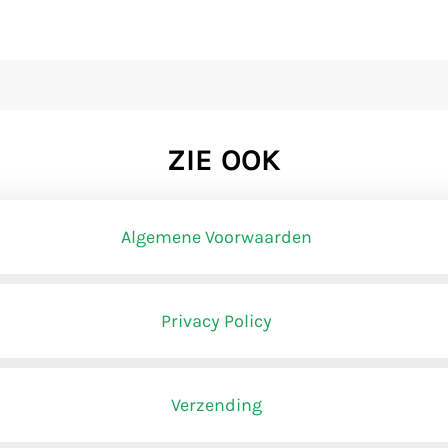
ZIE OOK
Algemene Voorwaarden
BEMIDDELINGSVOORWAARDEN
Privacy Policy
Verzending
te wordt niet verkocht door Websitehouder, maar door Verko
t op 21-05-2020.