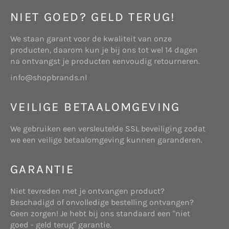
bewaren. Soms vragen wij u naar uw persoonlijke
gegevens die voor de desbetreffende situatie
NIET GOED? GELD TERUG!
relevant zijn. Dit maakt het mogelijk uw vragen te
verwerken en uw verzoeken te beantwoorden. De
We staan garant voor de kwaliteit van onze
gegevens worden opgeslagen op eigen beveiligde
producten, daarom kun je bij ons tot wel 14 dagen
ARTIKEL 1 – DEFINITIES
servers van www.
shopbrands.nl
of die van een
na ontvangst je producten eenvoudig retourneren.
derde partij. Wij zullen deze gegevens niet
In deze bemiddelingsvoorwaarden wordt verstaan
info@shopbrands.nl
combineren met andere persoonlijke gegevens
onder:
waarover wij beschikken.
VEILIGE BETAALOMGEVING
Cookies
Wij verzamelen gegevens voor onderzoek om zo
We gebruiken een versleutelde SSL beveiliging zodat
Website: beschikbaar gestelde platform
een beter inzicht te krijgen in onze klanten, zodat
we een veilige betaalomgeving kunnen garanderen.
bereikbaar via www.tuzo.nl, daaronder mede
wij onze diensten hierop kunnen afstemmen.
verstaan alle bijbehorende subdomeinen.
GARANTIE
Deze website maakt gebruik van “cookies”
(tekstbestandjes die op uw computer worden
Niet tevreden met je ontvangen product?
geplaatst) om de website te helpen analyseren
Beschadigd of onvolledige bestelling ontvangen?
hoe gebruikers de site gebruiken. De door het
Websitehouder: de onderneming Start Online
Geen zorgen! Je hebt bij ons standaard een "niet
cookie gegenereerde informatie over uw gebruik
die gevestigd is aan Telderslaan 23 te Utrecht,
goed - geld terug" garantie.
van de website kan worden overgebracht naar