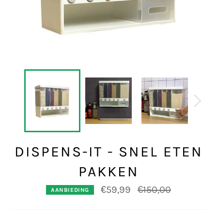
DISPENS-IT - SNEL ETEN
PAKKEN
Normale
€59,99
€150,00
AANBIEDING
prijs