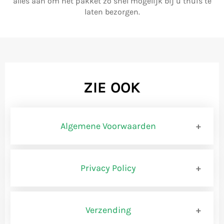
alles aan om het pakket zo snel mogelijk bij u thuis te
laten bezorgen.
ZIE OOK
Algemene Voorwaarden
BEMIDDELINGSVOORWAARD
Privacy Policy
Privacybeleid www.shopbrands.nl
BEDRIJFSCONSTRUCTIE
Verzending
Versie 0.1