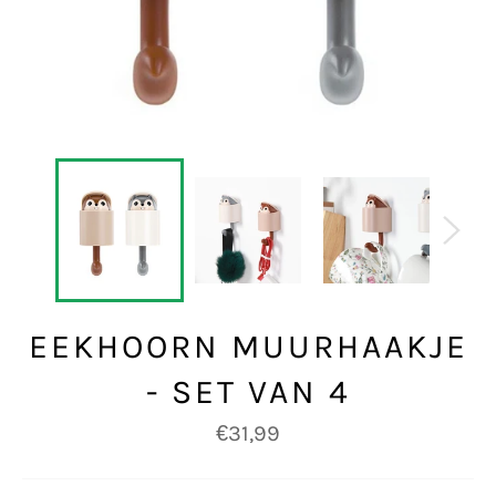
EEKHOORN MUURHAAKJE
- SET VAN 4
Normale
€31,99
prijs