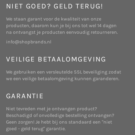
gegevens die voor de desbetreffende situatie
NIET GOED? GELD TERUG!
relevant zijn. Dit maakt het mogelijk uw vragen te
verwerken en uw verzoeken te beantwoorden. De
We staan garant voor de kwaliteit van onze
gegevens worden opgeslagen op eigen beveiligde
producten, daarom kun je bij ons tot wel 14 dagen
ARTIKEL 1 – DEFINITIES
servers van www.
shopbrands.nl
of die van een
na ontvangst je producten eenvoudig retourneren.
derde partij. Wij zullen deze gegevens niet
In deze bemiddelingsvoorwaarden wordt verstaan
info@shopbrands.nl
combineren met andere persoonlijke gegevens
onder:
waarover wij beschikken.
VEILIGE BETAALOMGEVING
Cookies
Wij verzamelen gegevens voor onderzoek om zo
We gebruiken een versleutelde SSL beveiliging zodat
Website: beschikbaar gestelde platform
een beter inzicht te krijgen in onze klanten, zodat
we een veilige betaalomgeving kunnen garanderen.
bereikbaar via www.tuzo.nl, daaronder mede
wij onze diensten hierop kunnen afstemmen.
verstaan alle bijbehorende subdomeinen.
GARANTIE
Deze website maakt gebruik van “cookies”
(tekstbestandjes die op uw computer worden
Niet tevreden met je ontvangen product?
geplaatst) om de website te helpen analyseren
Beschadigd of onvolledige bestelling ontvangen?
hoe gebruikers de site gebruiken. De door het
Websitehouder: de onderneming Start Online
Geen zorgen! Je hebt bij ons standaard een "niet
cookie gegenereerde informatie over uw gebruik
die gevestigd is aan Telderslaan 23 te Utrecht,
goed - geld terug" garantie.
van de website kan worden overgebracht naar
en geregistreerd bij de Kamer van Koophandel