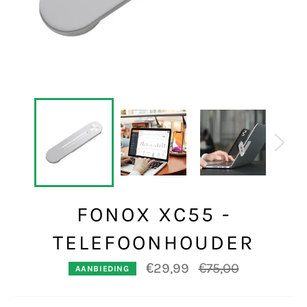
FONOX XC55 -
TELEFOONHOUDER
Normale
€29,99
€75,00
AANBIEDING
prijs