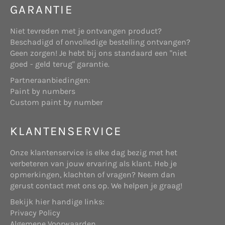
GARANTIE
Deze website maakt gebruik van “cookies”
(tekstbestandjes die op uw computer worden
Niet tevreden met je ontvangen product?
geplaatst) om de website te helpen analyseren
Beschadigd of onvolledige bestelling ontvangen?
hoe gebruikers de site gebruiken. De door het
Websitehouder: de onderneming Start Online
Geen zorgen! Je hebt bij ons standaard een "niet
cookie gegenereerde informatie over uw gebruik
die gevestigd is aan Telderslaan 23 te Utrecht,
goed - geld terug" garantie.
van de website kan worden overgebracht naar
en geregistreerd bij de Kamer van Koophandel
eigen beveiligde servers van www.shopbrands.nl
Partneraanbiedingen:
onder nummer 71986758.
of die van een derde partij. Wij gebruiken deze
Paint by numbers
informatie om bij te houden hoe u de website
Custom paint by number
gebruikt, om rapporten over de website-activiteit
op te stellen en andere diensten aan te bieden
KLANTENSERVICE
met betrekking tot website-activiteit en
internetgebruik.
Koper: degene die een aankoop doet op
Onze klantenservice is elke dag bezig met het
bovengenoemde website.
Doeleinden
verbeteren van jouw ervaring als klant. Heb je
We verzamelen of gebruiken geen informatie voor
opmerkingen, klachten of vragen? Neem dan
andere doeleinden dan de doeleinden die worden
gerust contact met ons op. We helpen je graag!
beschreven in dit privacybeleid tenzij we van
Bekijk hier handige links:
tevoren uw toestemming hiervoor hebben
Verkoper: onderneming die, hetzij als
Privacy Policy
verkregen.
producent, hetzij als handelaar, roerende zaken
Algemene Voorwaarden