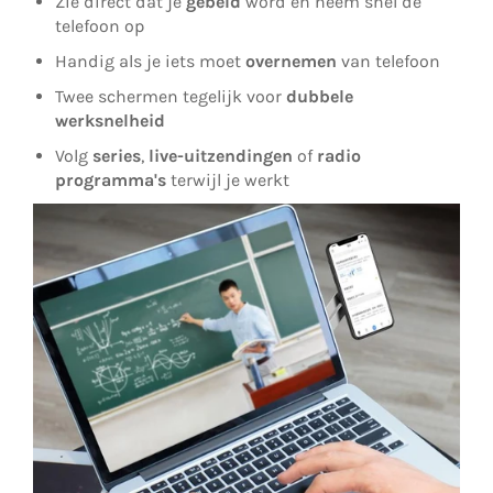
Zie direct dat je
gebeld
word en neem snel de
telefoon op
Handig als je iets moet
overnemen
van telefoon
Twee schermen tegelijk voor
dubbele
werksnelheid
Volg
series
,
live-uitzendingen
of
radio
programma's
terwijl je werkt