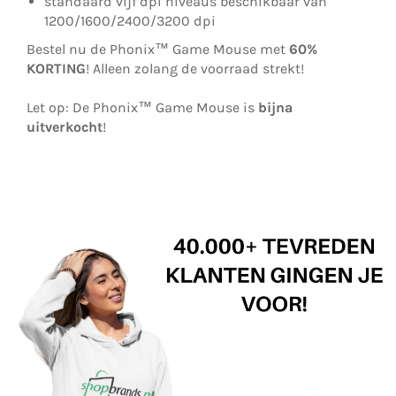
standaard vijf dpi niveaus beschikbaar van
1200/1600/2400/3200 dpi
Bestel nu de Phonix™️ Game Mouse met
60%
KORTING
! Alleen zolang de voorraad strekt!
Let op: De
Phonix™️ Game Mouse is
bijna
uitverkocht
!