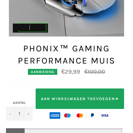
PHONIX™️ GAMING
PERFORMANCE MUIS
Normale
€29,99
€100,00
AANBIEDING
prijs
AAN WINKELWAGEN TOEVOEGEN➔
AANTAL
−
+