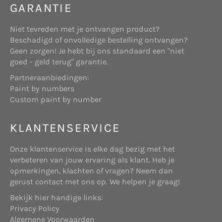
GARANTIE
Deze website maakt gebruik van “cookies”
(tekstbestandjes die op uw computer worden
Niet tevreden met je ontvangen product?
geplaatst) om de website te helpen analyseren
Beschadigd of onvolledige bestelling ontvangen?
hoe gebruikers de site gebruiken. De door het
Websitehouder: de onderneming Start Online
Geen zorgen! Je hebt bij ons standaard een "niet
cookie gegenereerde informatie over uw gebruik
die gevestigd is aan Telderslaan 23 te Utrecht,
goed - geld terug" garantie.
van de website kan worden overgebracht naar
en geregistreerd bij de Kamer van Koophandel
eigen beveiligde servers van www.shopbrands.nl
Partneraanbiedingen:
onder nummer 71986758.
of die van een derde partij. Wij gebruiken deze
Paint by numbers
informatie om bij te houden hoe u de website
Custom paint by number
gebruikt, om rapporten over de website-activiteit
op te stellen en andere diensten aan te bieden
KLANTENSERVICE
met betrekking tot website-activiteit en
internetgebruik.
Koper: degene die een aankoop doet op
Onze klantenservice is elke dag bezig met het
bovengenoemde website.
Doeleinden
verbeteren van jouw ervaring als klant. Heb je
We verzamelen of gebruiken geen informatie voor
opmerkingen, klachten of vragen? Neem dan
andere doeleinden dan de doeleinden die worden
gerust contact met ons op. We helpen je graag!
beschreven in dit privacybeleid tenzij we van
Bekijk hier handige links:
tevoren uw toestemming hiervoor hebben
Verkoper: onderneming die, hetzij als
Privacy Policy
verkregen.
producent, hetzij als handelaar, roerende zaken
Algemene Voorwaarden