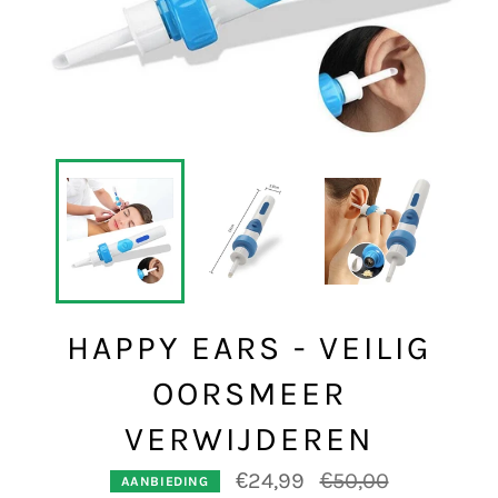
HAPPY EARS - VEILIG
OORSMEER
VERWIJDEREN
Normale
€24,99
€50,00
AANBIEDING
prijs