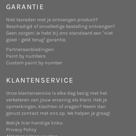
GARANTIE
Deze website maakt gebruik van “cookies”
(tekstbestandjes die op uw computer worden
Niet tevreden met je ontvangen product?
geplaatst) om de website te helpen analyseren
Beschadigd of onvolledige bestelling ontvangen?
hoe gebruikers de site gebruiken. De door het
Websitehouder: de onderneming Start Online
Geen zorgen! Je hebt bij ons standaard een "niet
cookie gegenereerde informatie over uw gebruik
die gevestigd is aan Telderslaan 23 te Utrecht,
goed - geld terug" garantie.
van de website kan worden overgebracht naar
en geregistreerd bij de Kamer van Koophandel
eigen beveiligde servers van www.shopbrands.nl
Partneraanbiedingen:
onder nummer 71986758.
of die van een derde partij. Wij gebruiken deze
Paint by numbers
informatie om bij te houden hoe u de website
Custom paint by number
gebruikt, om rapporten over de website-activiteit
op te stellen en andere diensten aan te bieden
KLANTENSERVICE
met betrekking tot website-activiteit en
internetgebruik.
Koper: degene die een aankoop doet op
Onze klantenservice is elke dag bezig met het
bovengenoemde website.
Doeleinden
verbeteren van jouw ervaring als klant. Heb je
We verzamelen of gebruiken geen informatie voor
opmerkingen, klachten of vragen? Neem dan
andere doeleinden dan de doeleinden die worden
gerust contact met ons op. We helpen je graag!
beschreven in dit privacybeleid tenzij we van
Bekijk hier handige links:
tevoren uw toestemming hiervoor hebben
Verkoper: onderneming die, hetzij als
Privacy Policy
verkregen.
producent, hetzij als handelaar, roerende zaken