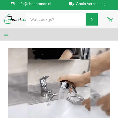
info@shopbrands.nl
Gratis Verzending
Meteen
Wi
naar
ZOEKEN
de
inhoud
SITENAVIGATIE