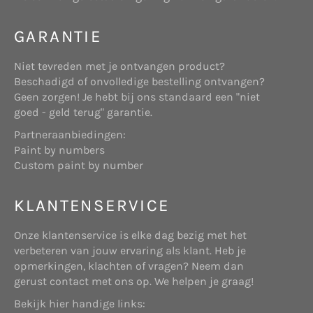
wij onze diensten hierop kunnen afstemmen.
verstaan alle bijbehorende subdomeinen.
GARANTIE
Deze website maakt gebruik van “cookies”
(tekstbestandjes die op uw computer worden
Niet tevreden met je ontvangen product?
geplaatst) om de website te helpen analyseren
Beschadigd of onvolledige bestelling ontvangen?
hoe gebruikers de site gebruiken. De door het
Websitehouder: de onderneming Start Online
Geen zorgen! Je hebt bij ons standaard een "niet
cookie gegenereerde informatie over uw gebruik
die gevestigd is aan Telderslaan 23 te Utrecht,
goed - geld terug" garantie.
van de website kan worden overgebracht naar
en geregistreerd bij de Kamer van Koophandel
eigen beveiligde servers van www.shopbrands.nl
Partneraanbiedingen:
onder nummer 71986758.
of die van een derde partij. Wij gebruiken deze
Paint by numbers
informatie om bij te houden hoe u de website
Custom paint by number
gebruikt, om rapporten over de website-activiteit
op te stellen en andere diensten aan te bieden
KLANTENSERVICE
met betrekking tot website-activiteit en
internetgebruik.
Koper: degene die een aankoop doet op
Onze klantenservice is elke dag bezig met het
bovengenoemde website.
Doeleinden
verbeteren van jouw ervaring als klant. Heb je
We verzamelen of gebruiken geen informatie voor
opmerkingen, klachten of vragen? Neem dan
andere doeleinden dan de doeleinden die worden
gerust contact met ons op. We helpen je graag!
beschreven in dit privacybeleid tenzij we van
Bekijk hier handige links:
tevoren uw toestemming hiervoor hebben