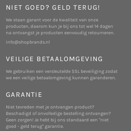
gegevens die voor de desbetreffende situatie
NIET GOED? GELD TERUG!
relevant zijn. Dit maakt het mogelijk uw vragen te
verwerken en uw verzoeken te beantwoorden. De
We staan garant voor de kwaliteit van onze
gegevens worden opgeslagen op eigen beveiligde
producten, daarom kun je bij ons tot wel 14 dagen
ARTIKEL 1 – DEFINITIES
servers van www.
shopbrands.nl
of die van een
na ontvangst je producten eenvoudig retourneren.
derde partij. Wij zullen deze gegevens niet
In deze bemiddelingsvoorwaarden wordt verstaan
info@shopbrands.nl
combineren met andere persoonlijke gegevens
onder:
waarover wij beschikken.
VEILIGE BETAALOMGEVING
Cookies
Wij verzamelen gegevens voor onderzoek om zo
We gebruiken een versleutelde SSL beveiliging zodat
Website: beschikbaar gestelde platform
een beter inzicht te krijgen in onze klanten, zodat
we een veilige betaalomgeving kunnen garanderen.
bereikbaar via www.tuzo.nl, daaronder mede
wij onze diensten hierop kunnen afstemmen.
verstaan alle bijbehorende subdomeinen.
GARANTIE
Deze website maakt gebruik van “cookies”
(tekstbestandjes die op uw computer worden
Niet tevreden met je ontvangen product?
geplaatst) om de website te helpen analyseren
Beschadigd of onvolledige bestelling ontvangen?
hoe gebruikers de site gebruiken. De door het
Websitehouder: de onderneming Start Online
Geen zorgen! Je hebt bij ons standaard een "niet
cookie gegenereerde informatie over uw gebruik
die gevestigd is aan Telderslaan 23 te Utrecht,
goed - geld terug" garantie.
van de website kan worden overgebracht naar