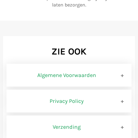
laten bezorgen.
ZIE OOK
Algemene Voorwaarden
BEMIDDELINGSVOORWAARD
Privacy Policy
Privacybeleid www.shopbrands.nl
BEDRIJFSCONSTRUCTIE
Verzending
Versie 0.1
Het aanbod van roerende zaken op Website wordt