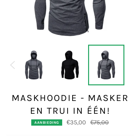
MASKHOODIE - MASKER
EN TRUI IN ÉÉN!
Normale
€35,00
€75,00
AANBIEDING
prijs