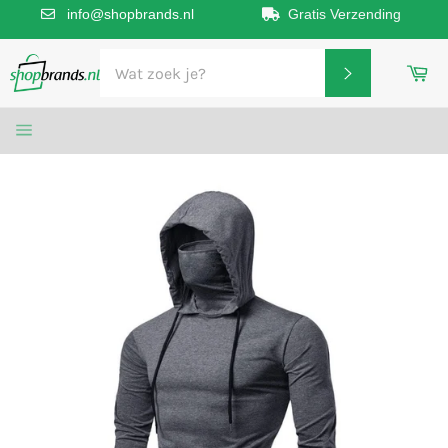
info@shopbrands.nl
Gratis Verzending
Meteen
Wi
naar
ZOEKEN
de
inhoud
SITENAVIGATIE