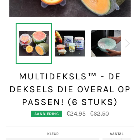
MULTIDEKSLS™ - DE
DEKSELS DIE OVERAL OP
PASSEN! (6 STUKS)
Normale
€24,95
€62,50
AANBIEDING
prijs
KLEUR
AANTAL