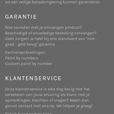
we een veilige betaalomgeving kunnen garanderen.
bereikbaar via www.tuzo.nl, daaronder mede
wij onze diensten hierop kunnen afstemmen.
verstaan alle bijbehorende subdomeinen.
GARANTIE
Deze website maakt gebruik van “cookies”
(tekstbestandjes die op uw computer worden
Niet tevreden met je ontvangen product?
geplaatst) om de website te helpen analyseren
Beschadigd of onvolledige bestelling ontvangen?
hoe gebruikers de site gebruiken. De door het
Websitehouder: de onderneming Start Online
Geen zorgen! Je hebt bij ons standaard een "niet
cookie gegenereerde informatie over uw gebruik
die gevestigd is aan Telderslaan 23 te Utrecht,
goed - geld terug" garantie.
van de website kan worden overgebracht naar
en geregistreerd bij de Kamer van Koophandel
eigen beveiligde servers van www.shopbrands.nl
Partneraanbiedingen:
onder nummer 71986758.
of die van een derde partij. Wij gebruiken deze
Paint by numbers
informatie om bij te houden hoe u de website
Custom paint by number
gebruikt, om rapporten over de website-activiteit
op te stellen en andere diensten aan te bieden
KLANTENSERVICE
met betrekking tot website-activiteit en
internetgebruik.
Koper: degene die een aankoop doet op
Onze klantenservice is elke dag bezig met het
bovengenoemde website.
Doeleinden
verbeteren van jouw ervaring als klant. Heb je
We verzamelen of gebruiken geen informatie voor
opmerkingen, klachten of vragen? Neem dan
andere doeleinden dan de doeleinden die worden
gerust contact met ons op. We helpen je graag!
beschreven in dit privacybeleid tenzij we van
Bekijk hier handige links: