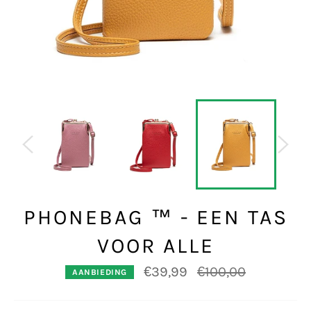
PHONEBAG ™ - EEN TAS
VOOR ALLE
Normale
€39,99
€100,00
AANBIEDING
prijs