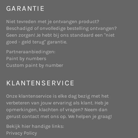
GARANTIE
Deze website maakt gebruik van “cookies”
(tekstbestandjes die op uw computer worden
Niet tevreden met je ontvangen product?
geplaatst) om de website te helpen analyseren
Beschadigd of onvolledige bestelling ontvangen?
hoe gebruikers de site gebruiken. De door het
Websitehouder: de onderneming Start Online
Geen zorgen! Je hebt bij ons standaard een "niet
cookie gegenereerde informatie over uw gebruik
die gevestigd is aan Telderslaan 23 te Utrecht,
goed - geld terug" garantie.
van de website kan worden overgebracht naar
en geregistreerd bij de Kamer van Koophandel
eigen beveiligde servers van www.shopbrands.nl
Partneraanbiedingen:
onder nummer 71986758.
of die van een derde partij. Wij gebruiken deze
Paint by numbers
informatie om bij te houden hoe u de website
Custom paint by number
gebruikt, om rapporten over de website-activiteit
op te stellen en andere diensten aan te bieden
KLANTENSERVICE
met betrekking tot website-activiteit en
internetgebruik.
Koper: degene die een aankoop doet op
Onze klantenservice is elke dag bezig met het
bovengenoemde website.
Doeleinden
verbeteren van jouw ervaring als klant. Heb je
We verzamelen of gebruiken geen informatie voor
opmerkingen, klachten of vragen? Neem dan
andere doeleinden dan de doeleinden die worden
gerust contact met ons op. We helpen je graag!
beschreven in dit privacybeleid tenzij we van
Bekijk hier handige links:
tevoren uw toestemming hiervoor hebben
Verkoper: onderneming die, hetzij als
Privacy Policy
verkregen.