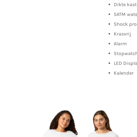
Dikte kas
5ATM wate
Shock pro
Krasvrij
Alarm
Stopwatc
LED Displ
Kalender