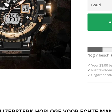
A
Nog 7 beschik
✓
Voor 23:00 be
✓
Niet tevreden
✓
Gegarandeerd 
 IJZERSTERK HORLOGE VOOR ECHTE MA