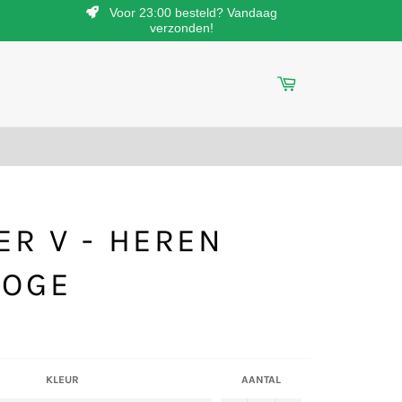
Voor 23:00 besteld? Vandaag
verzonden!
Winkelwagen
N
ER V - HEREN
LOGE
KLEUR
AANTAL