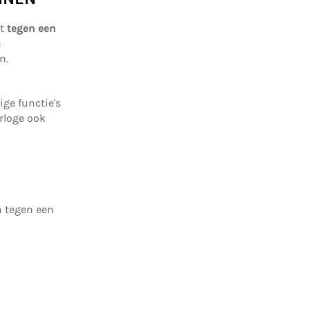
at
tegen een
n
en.
ge functie's
rloge ook
n tegen een