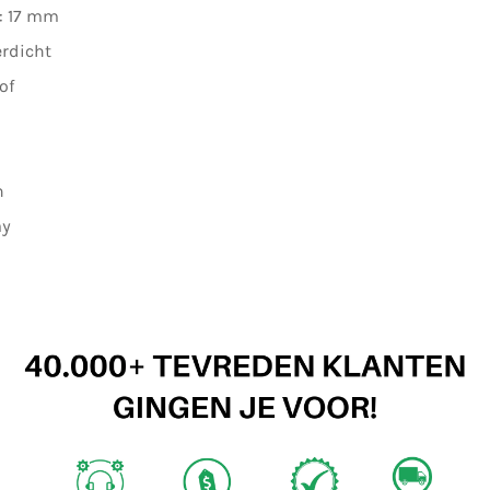
t: 17 mm
rdicht
of
h
ay