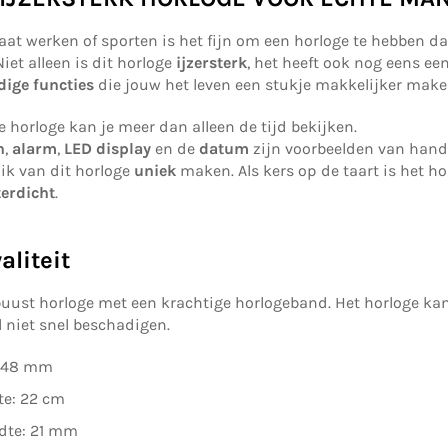
aat werken of sporten is het fijn om een horloge te hebben d
 Niet alleen is dit horloge
ijzersterk
, het heeft ook nog eens ee
ige functies
die jouw het leven een stukje makkelijker mak
e horloge kan je meer dan alleen de tijd bekijken.
h
,
alarm
,
LED display
en de
datum
zijn voorbeelden van handi
uik van dit horloge
uniek
maken. Als kers op de taart is het ho
erdicht
.
liteit
obuust horloge met een krachtige horlogeband. Het horloge ka
l niet snel beschadigen.
: 48 mm
te: 22 cm
dte: 21 mm