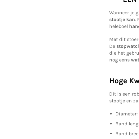
Wanneer je g
stootje kan
.
heleboel
hand
Met dit stoer
De
stopwatc
die het gebr
nog eens
wat
Hoge Kwa
Dit is een r
stootje en za
Diameter
Band leng
Band bree