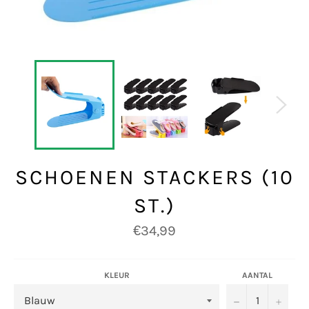
SCHOENEN STACKERS (10
ST.)
Normale
€34,99
prijs
KLEUR
AANTAL
−
+