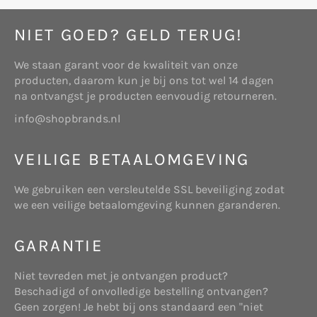
bewaren. Soms vragen wij u naar uw persoonlijke
gegevens die voor de desbetreffende situatie
NIET GOED? GELD TERUG!
relevant zijn. Dit maakt het mogelijk uw vragen te
verwerken en uw verzoeken te beantwoorden. De
We staan garant voor de kwaliteit van onze
gegevens worden opgeslagen op eigen beveiligde
producten, daarom kun je bij ons tot wel 14 dagen
ARTIKEL 1 – DEFINITIES
servers van www.
shopbrands.nl
of die van een
na ontvangst je producten eenvoudig retourneren.
derde partij. Wij zullen deze gegevens niet
In deze bemiddelingsvoorwaarden wordt verstaan
info@shopbrands.nl
combineren met andere persoonlijke gegevens
onder:
waarover wij beschikken.
VEILIGE BETAALOMGEVING
Cookies
Wij verzamelen gegevens voor onderzoek om zo
We gebruiken een versleutelde SSL beveiliging zodat
Website: beschikbaar gestelde platform
een beter inzicht te krijgen in onze klanten, zodat
we een veilige betaalomgeving kunnen garanderen.
bereikbaar via www.tuzo.nl, daaronder mede
wij onze diensten hierop kunnen afstemmen.
verstaan alle bijbehorende subdomeinen.
GARANTIE
Deze website maakt gebruik van “cookies”
(tekstbestandjes die op uw computer worden
Niet tevreden met je ontvangen product?
geplaatst) om de website te helpen analyseren
Beschadigd of onvolledige bestelling ontvangen?
hoe gebruikers de site gebruiken. De door het
Websitehouder: de onderneming Start Online
Geen zorgen! Je hebt bij ons standaard een "niet
cookie gegenereerde informatie over uw gebruik