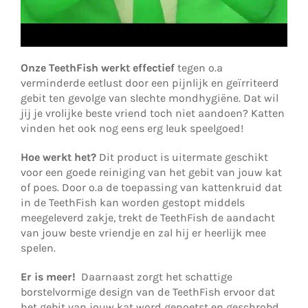
Onze TeethFish werkt effectief
tegen o.a
verminderde eetlust door een pijnlijk en geïrriteerd
gebit ten gevolge van slechte mondhygiëne. Dat wil
jij je vrolijke beste vriend toch niet aandoen? Katten
vinden het ook nog eens erg leuk speelgoed!
Hoe werkt het?
Dit product is uitermate geschikt
voor een goede reiniging van het gebit van jouw kat
of poes. Door o.a de toepassing van kattenkruid dat
in de TeethFish kan worden gestopt middels
meegeleverd zakje, trekt de TeethFish de aandacht
van jouw beste vriendje en zal hij er heerlijk mee
spelen.
Er is meer!
Daarnaast zorgt het schattige
borstelvormige design van de TeethFish ervoor dat
het gebit van jouw kat word gepoetst en geschrobd