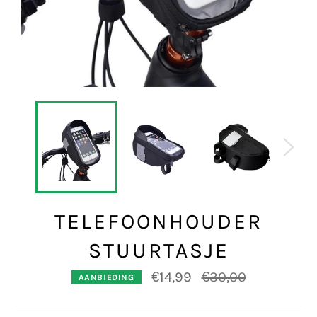
TELEFOONHOUDER
STUURTASJE
Normale
€14,99
€30,00
AANBIEDING
prijs