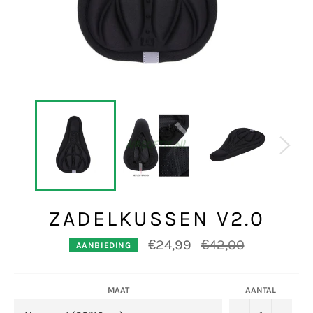
ZADELKUSSEN V2.0
Normale
€24,99
€42,00
AANBIEDING
prijs
MAAT
AANTAL